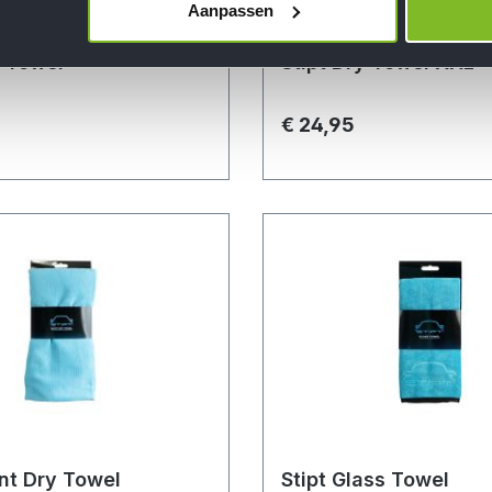
Aanpassen
y Towel
Stipt Dry Towel XXL
€ 24,95
ant Dry Towel
Stipt Glass Towel