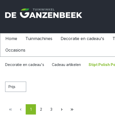
Home
Tuinmachines
Decoratie en cadeau's
T
Occasions
Decoratie en cadeau's
Cadeau artikelen
Stipt Polish P
Prijs
1
2
3