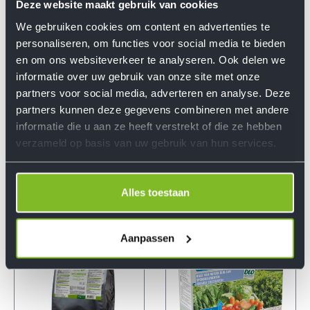
Deze website maakt gebruik van cookies
We gebruiken cookies om content en advertenties te
personaliseren, om functies voor social media te bieden
en om ons websiteverkeer te analyseren. Ook delen we
informatie over uw gebruik van onze site met onze
partners voor social media, adverteren en analyse. Deze
DCM Groen-Kalk®
DCM Meststof
partners kunnen deze gegevens combineren met andere
2 kg
Viviroot® 1.5 kg
informatie die u aan ze heeft verstrekt of die ze hebben
verzameld op basis van uw gebruik van hun services.
€ 7,79
€ 10,29
Alles toestaan
Aanpassen