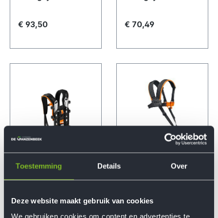
€ 93,50
€ 70,49
Toestemming
Details
Over
Draagsysteem AR
Dubbele
schouderriem
Deze website maakt gebruik van cookies
€ 212,00
€ 60,00
We gebruiken cookies om content en advertenties te