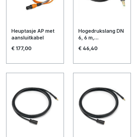
Heuptasje AP met
Hogedrukslang DN
aansluitkabel
6, 6 m,
textielweefsel
€ 177,00
€ 46,40